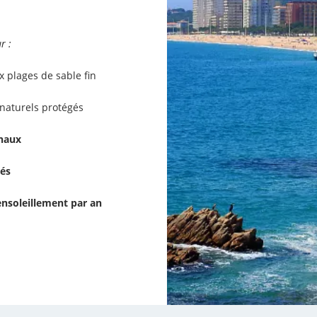
r :
x plages de sable fin
naturels protégés
onaux
tés
ensoleillement par an