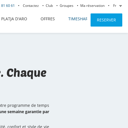
 81 60 61
Contactez
Club
Groupes
Ma réservation
Fr
PLATJA D'ARO
OFFRES
TIMESHARE
ENREGISTRE
RESERVER
. Chaque
Notre programme de temps
une semaine garantie par
é, confort et style de vie