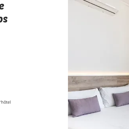
e
ps
'hôtel