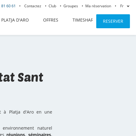
 81 60 61
Contactez
Club
Groupes
Ma réservation
Fr
PLATJA D'ARO
OFFRES
TIMESHARE
ENREGISTRE
RESERVER
tat Sant
t à Platja d'Aro en une
n environnement naturel
des
réunions, séminaires,