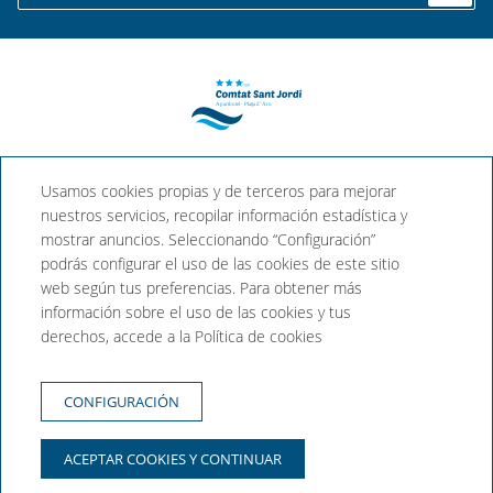
Aparthotel Comtat Sant
Usamos cookies propias y de terceros para mejorar
Jordi
nuestros servicios, recopilar información estadística y
mostrar anuncios. Seleccionando “Configuración”
podrás configurar el uso de las cookies de este sitio
Travessia Ginebró, 2, 17250 Platja
web según tus preferencias. Para obtener más
d'Aro, Girona (España)
información sobre el uso de las cookies y tus
T. +34 972 81 60 61
derechos, accede a la Política de cookies
reservas@aparthotel-santjordi.com
AGENCIAS
CONFIGURACIÓN
CONDICIONES DE COMPRA
POLÍTICA DE PRIVACIDAD
ACEPTAR COOKIES Y CONTINUAR
POLÍTICA DE COOKIES