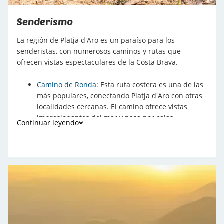
Senderismo
La región de Platja d'Aro es un paraíso para los
senderistas, con numerosos caminos y rutas que
ofrecen vistas espectaculares de la Costa Brava.
Camino de Ronda
: Esta ruta costera es una de las
más populares, conectando Platja d'Aro con otras
localidades cercanas. El camino ofrece vistas
impresionantes del mar y pasa por calas
Continuar leyendo
escondidas e impresionantes acantilados.
Parque Natural de Les Gavarres: Ideal para los
amantes de la naturaleza, este parque ofrece
rutas de senderismo
que atraviesan bosques
mediterráneos y permiten descubrir la flora y
fauna local.