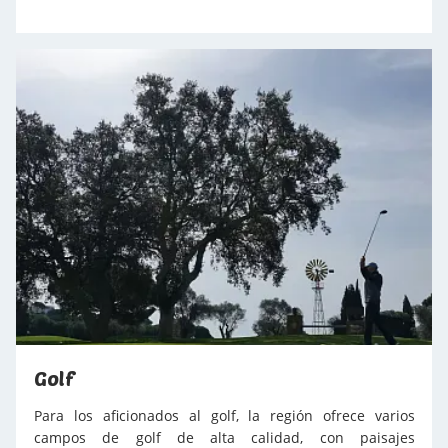
antiguo trazado del ferrocarril y conecta Girona con la
costa, siendo ideal para familias y ciclistas principiantes
por su terreno relativamente plano y bien señalizado.
Para los ciclistas más experimentados, Pirinexus ofrece
segmentos más desafiantes a través de las montañas de
Les Gavarres, con ascensos empinados y descensos
emocionantes, combinando retos y la belleza natural de
dos países.
Golf
Para los aficionados al golf, la región ofrece varios
campos de golf de alta calidad, con paisajes