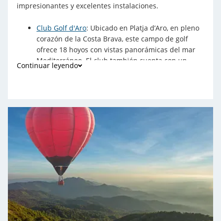
impresionantes y excelentes instalaciones.
Club Golf d'Aro
: Ubicado en Platja d’Aro, en pleno
corazón de la Costa Brava, este campo de golf
ofrece 18 hoyos con vistas panorámicas del mar
Mediterráneo. El club también cuenta con un
Continuar leyendo
restaurante y otras instalaciones de ocio.
Golf Costa Brava
: Ubicado en Santa Cristina d'Aro,
este campo destaca por su diseño integrado con
el entorno natural circundante, ofreciendo
desafíos estratégicos que son a la vez
estimulantes y gratificantes para jugadores de
todos los niveles. Además de su campo principal,
el club también ofrece instalaciones como un pro
shop bien equipado y áreas de práctica para
perfeccionar su juego.
Golf de Pals
: Rodeado de pinos y situado cerca de
la playa de Pals, este campo es uno de los más
antiguos de la Costa Brava y se distingue por su
diseño desafiante y sus paisajes naturales