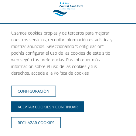
Aparthotel Comtat Sant
Usamos cookies propias y de terceros para mejorar
Jordi
nuestros servicios, recopilar información estadística y
mostrar anuncios. Seleccionando “Configuración”
podrás configurar el uso de las cookies de este sitio
Travessia Ginebró, 2, 17250 Platja
web según tus preferencias. Para obtener más
d'Aro, Girona (España)
información sobre el uso de las cookies y tus
T. +34 972 81 60 61
derechos, accede a la Política de cookies
reservas@aparthotel-santjordi.com
AGENCIAS
CONFIGURACIÓN
CONDICIONES DE COMPRA
POLÍTICA DE PRIVACIDAD
ACEPTAR COOKIES Y CONTINUAR
POLÍTICA DE COOKIES
AVISO LEGAL
RECHAZAR COOKIES
Desarrollado por
GNA HOTEL SOLUTIONS